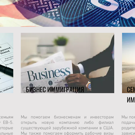
БИЗНЕС ИММИГРАЦИЯ
СЕ
ИМ
емьям
Мы помогаем бизнесменам и инвесторам
Мы по
 ЕВ-5.
открыть новую компанию либо филиал
подачи
торые
существующей зарубежной компании в США.
родите
альные
Мы также помогаем оформить рабочие визы
зависи